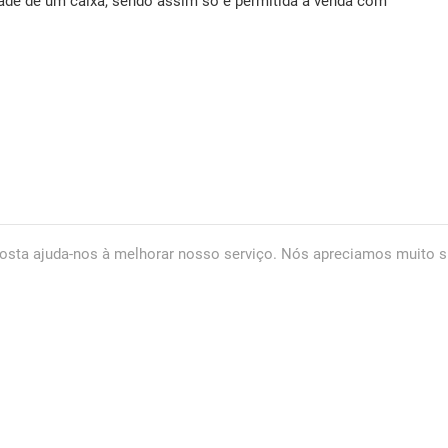
dade de um caixa, sendo assim só é permitida a venda com
osta ajuda-nos à melhorar nosso serviço. Nós apreciamos muito s