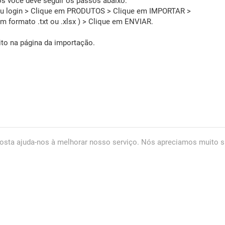
os você deve seguir os passos abaixo:
 seu login > Clique em PRODUTOS > Clique em IMPORTAR >
em formato .txt ou .xlsx ) > Clique em ENVIAR.
rito na página da importação.
osta ajuda-nos à melhorar nosso serviço. Nós apreciamos muito s