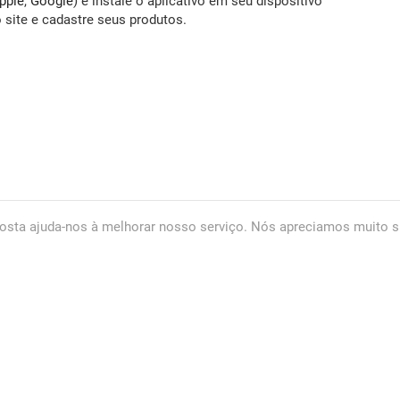
pple
,
Google
) e instale o aplicativo em seu dispositivo
o site e cadastre seus produtos.
osta ajuda-nos à melhorar nosso serviço. Nós apreciamos muito s