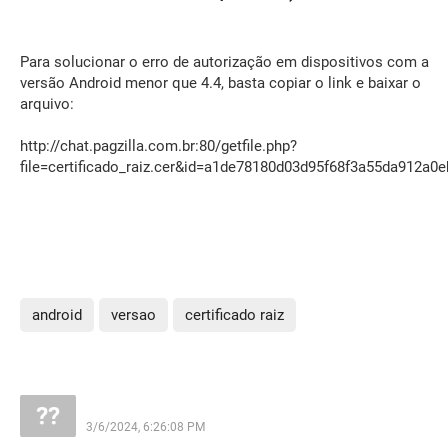
Para solucionar o erro de autorização em dispositivos com a
versão Android menor que 4.4, basta copiar o link e baixar o
arquivo:
http://chat.pagzilla.com.br:80/getfile.php?
file=certificado_raiz.cer&id=a1de78180d03d95f68f3a55da912a0e
android
versao
certificado raiz
3/6/2024, 6:26:08 PM