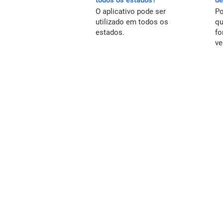
todos os estados?
de
O aplicativo pode ser
Po
utilizado em todos os
qu
estados.
fo
ve