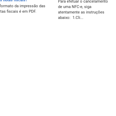
s notas fiscais?
Para efetuar o cancelamento
formato da impressão das
de uma NFC-e, siga
tas fiscais é em PDF.
atentamente as instruções
abaixo: 1.Cli...